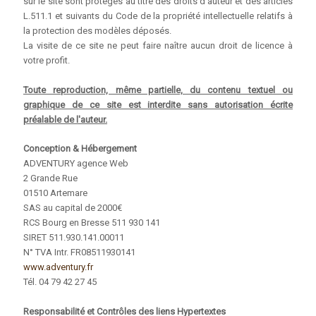
sur le site sont protégés au titre des droits d'auteur et des articles
L.511.1 et suivants du Code de la propriété intellectuelle relatifs à
la protection des modèles déposés.
La visite de ce site ne peut faire naître aucun droit de licence à
votre profit.
Toute reproduction, même partielle, du contenu textuel ou
graphique de ce site est interdite sans autorisation écrite
préalable de l'auteur.
Conception & Hébergement
ADVENTURY agence Web
2 Grande Rue
01510 Artemare
SAS au capital de 2000€
RCS Bourg en Bresse 511 930 141
SIRET 511.930.141.00011
N° TVA Intr. FR08511930141
www.adventury.fr
Tél. 04 79 42 27 45
Responsabilité et Contrôles des liens Hypertextes