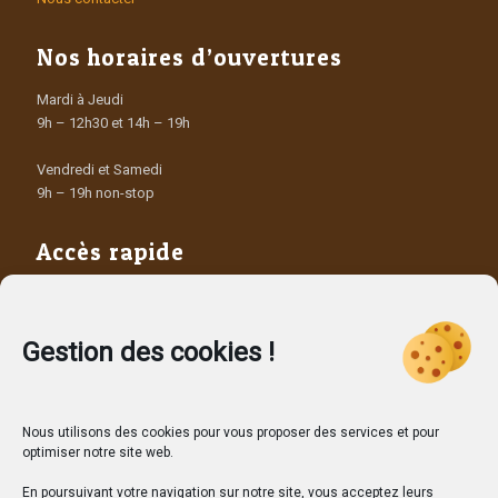
Nos horaires d’ouvertures
Mardi à Jeudi
9h – 12h30 et 14h – 19h
Vendredi et Samedi
9h – 19h non-stop
Accès rapide
Les Producteurs
Les dépôts vendeurs
Contact
Gestion des cookies !
Nous utilisons des cookies pour vous proposer des services et pour
optimiser notre site web.
En poursuivant votre navigation sur notre site, vous acceptez leurs