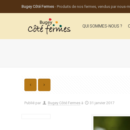
Bugey Côté Fermes
- Produits de nos fermes, vendus par nous
QUI SOMMES-NOUS ?
Publié par
Bugey Côté Fermes
à
31 janvier 2017