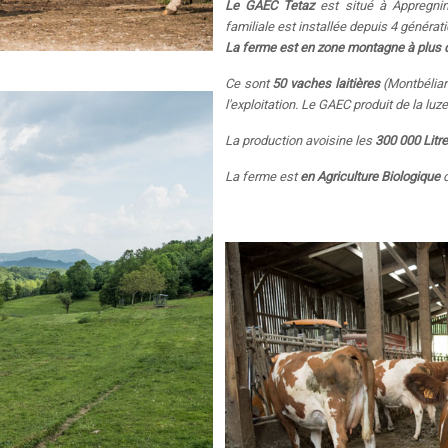
Le GAEC Tetaz
est situé à Appregni
familiale est installée depuis 4 générat
La ferme est en zone montagne à plus d
Ce sont
50 vaches laitièr
es
(Montbéliar
l'exploitation. Le GAEC produit de la lu
La production avoisine les
300 000 Litre
La ferme est
en Agriculture Biologique
d