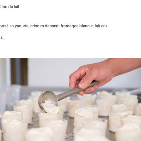
ion du lait.
lorisé en
yaourts
,
crèmes dessert
,
fromages blanc
et
lait cru
.
z.