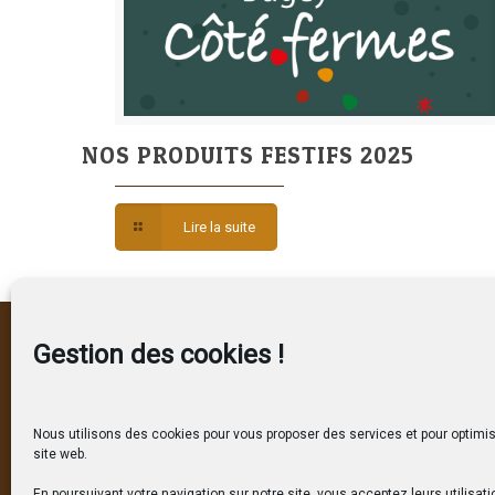
NOS PRODUITS FESTIFS 2025
Lire la suite
Bugey Côté Fermes
Nos ho
Gestion des cookies !
150 route de l'Ousson
Mardi à Jeu
ZA de l'Ousson Est
9h – 12h30 
Nous utilisons des cookies pour vous proposer des services et pour optimis
01300 BELLEY
site web.
Vendredi e
Tél. 04 79 81 33 85
9h – 19h no
En poursuivant votre navigation sur notre site, vous acceptez leurs utilisati