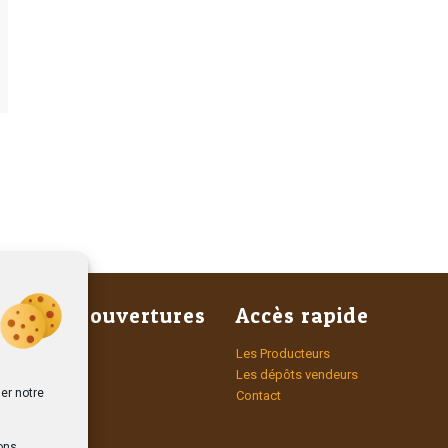
raires d’ouvertures
Accès rapide
di
Les Producteurs
et 14h – 19h
Les dépôts vendeurs
er notre
Contact
t Samedi
n-stop
ons.