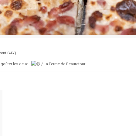
cent GAY).
ut goûter les deux…
/ La Ferme de Beauretour