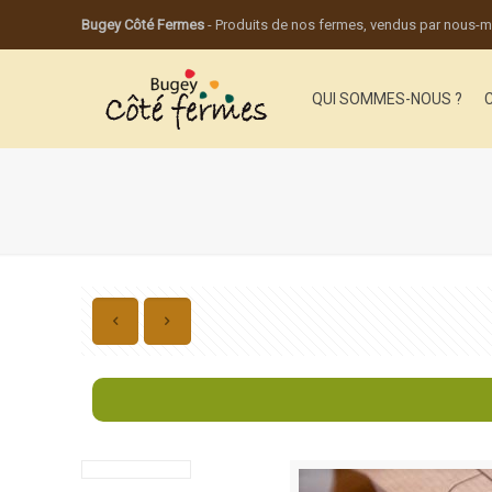
Bugey Côté Fermes
- Produits de nos fermes, vendus par nous
QUI SOMMES-NOUS ?