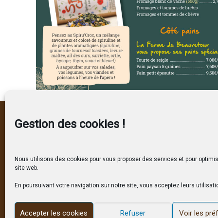
Bugey Côté Fermes
Nos ho
Gestion des cookies !
150 route de l'Ousson
Mardi à Jeu
ZA de l'Ousson Est
9h – 12h30 
Nous utilisons des cookies pour vous proposer des services et pour optimis
01300 BELLEY
site web.
Vendredi e
Tél. 04 79 81 33 85
9h – 19h no
En poursuivant votre navigation sur notre site, vous acceptez leurs utilisati
Nous contacter
Accepter les cookies
Refuser
Voir les pr