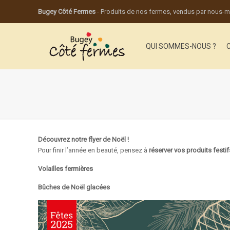
Bugey Côté Fermes
- Produits de nos fermes, vendus par nous
QUI SOMMES-NOUS ?
Découvrez notre flyer de Noël !
Pour finir l’année en beauté, pensez à
réserver vos produits festif
Volailles fermières
Bûches de Noël glacées