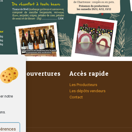
raires d’ouvertures
Accès rapide
di
Les Producteurs
et 14h – 19h
Les dépôts vendeurs
er notre
Contact
t Samedi
n-stop
ons.
éférences