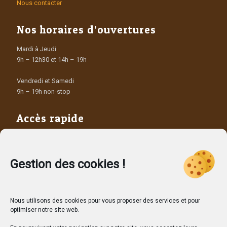
Nous contacter
Nos horaires d’ouvertures
Mardi à Jeudi
9h – 12h30 et 14h – 19h
Vendredi et Samedi
9h – 19h non-stop
Accès rapide
Les Producteurs
Les dépôts vendeurs
Contact
Gestion des cookies !
Nous utilisons des cookies pour vous proposer des services et pour
optimiser notre site web.